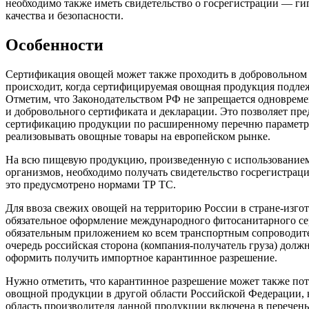
необходимо также иметь свидетельство о госрегистрации — ги
качества и безопасности.
Особенности
Сертификация овощей может также проходить в добровольном п
происходит, когда сертифицируемая овощная продукция подле
Отметим, что Законодательством РФ не запрещается одновреме
и добровольного сертификата и декларации. Это позволяет п
сертификацию продукции по расширенному перечню параметро
реализовывать овощные товары на европейском рынке.
На всю пищевую продукцию, произведенную с использовани
организмов, необходимо получать свидетельство госрегистрац
это предусмотрено нормами ТР ТС.
Для ввоза свежих овощей на территорию России в стране-изго
обязательное оформление международного фитосанитарного се
обязательным приложением ко всем транспортным сопроводит
очередь российская сторона (компания-получатель груза) должн
оформить получить импортное карантинное разрешение.
Нужно отметить, что карантинное разрешение может также пот
овощной продукции в другой области Российской Федерации, но
область производителя данной продукции включена в перечень