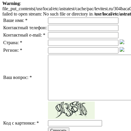
Warning
:
file_put_contents(/usr/local/etc/astratest/cache/pac/levitest.ru/30
failed to open stream: No such file or directory in
/usr/local/etc/astr
Ваше имя:
*
Контактный телефон:
Контактный e-mail:
*
Страна:
*
Регион:
*
Ваш вопрос:
*
Код с картинки:
*