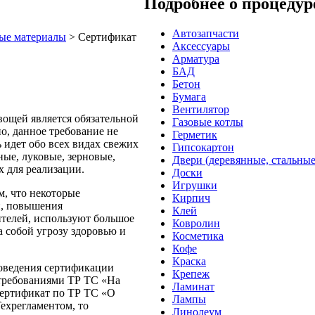
Подробнее о процеду
Автозапчасти
ые материалы
> Сертификат
Аксессуары
Арматура
БАД
Бетон
Бумага
Вентилятор
ощей является обязательной
Газовые котлы
о, данное требование не
Герметик
 идет обо всех видах свежих
Гипсокартон
ые, луковые, зерновые,
Двери (деревянные, стальные
х для реализации.
Доски
Игрушки
м, что некоторые
Кирпич
и, повышения
Клей
ителей, используют большое
Ковролин
а собой угрозу здоровью и
Косметика
Кофе
Краска
оведения сертификации
Крепеж
 требованиями ТР ТС «На
Ламинат
сертификат по ТР ТС «О
Лампы
ехрегламентом, то
Линолеум