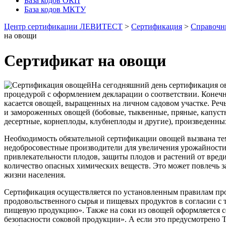
База кодов ОКП
База кодов МКТУ
Центр сертификации ЛЕВИТЕСТ
>
Сертификация
>
Справочн
на овощи
Сертификат на овощи
На сегодняшний день сертификация ов
процедурой с оформлением декларации о соответствии. Конечн
касается овощей, выращенных на личном садовом участке. Речь
и замороженных овощей (бобовые, тыквенные, пряные, капустн
десертные, корнеплоды, клубнеплоды и другие), произведенны
Необходимость обязательной сертификации овощей вызвана те
недобросовестные производители для увеличения урожайност
привлекательности плодов, защиты плодов и растений от вред
количество опасных химических веществ. Это может повлечь з
жизни населения.
Сертификация осуществляется по установленным правилам пр
продовольственного сырья и пищевых продуктов в согласии с
пищевую продукцию». Также на соки из овощей оформляется 
безопасности соковой продукции». А если это предусмотрено Т