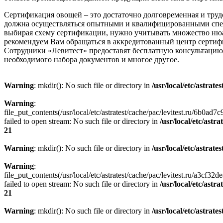
Сертификация овощей – это достаточно долговременная и труд
должна осуществляться опытными и квалифицированными спец
выбирая схему сертификации, нужно учитывать множество нюа
рекомендуем Вам обращаться в аккредитованный центр сертиф
Сотрудники «Левитест» предоставят бесплатную консультацию
необходимого набора документов и многое другое.
Warning
: mkdir(): No such file or directory in
/usr/local/etc/astrate
Warning
:
file_put_contents(/usr/local/etc/astratest/cache/pac/levitest.ru/6b0
failed to open stream: No such file or directory in
/usr/local/etc/astr
21
Warning
: mkdir(): No such file or directory in
/usr/local/etc/astrate
Warning
:
file_put_contents(/usr/local/etc/astratest/cache/pac/levitest.ru/a3cf
failed to open stream: No such file or directory in
/usr/local/etc/astr
21
Warning
: mkdir(): No such file or directory in
/usr/local/etc/astrate