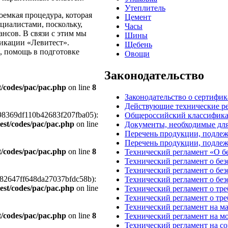
Утеплитель
оемкая процедура, которая
Цемент
иалистами, поскольку,
Часы
нсов. В связи с этим мы
Шины
икации «Левитест».
Щебень
, помощь в подготовке
Овощи
Законодательство
st/codes/pac/pac.php
on line
8
Законодательство о сертифи
Действующие технические р
ad7c98369df110b42683f207fba05):
Общероссийский классифика
atest/codes/pac/pac.php
on line
Документы, необходимые дл
Перечень продукции, подлеж
Перечень продукции, подле
st/codes/pac/pac.php
on line
8
Технический регламент «О 
Технический регламент о без
Технический регламент о бе
32de82647ff648da27037bfdc58b):
Технический регламент о бе
atest/codes/pac/pac.php
on line
Технический регламент о тр
Технический регламент о тр
Технический регламент на 
st/codes/pac/pac.php
on line
8
Технический регламент на 
Технический регламент на с