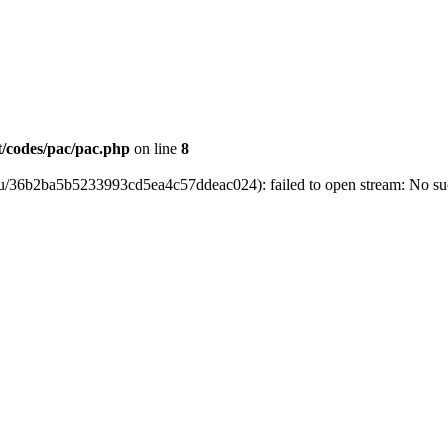
st/codes/pac/pac.php
on line
8
est.ru/36b2ba5b5233993cd5ea4c57ddeac024): failed to open stream: No suc