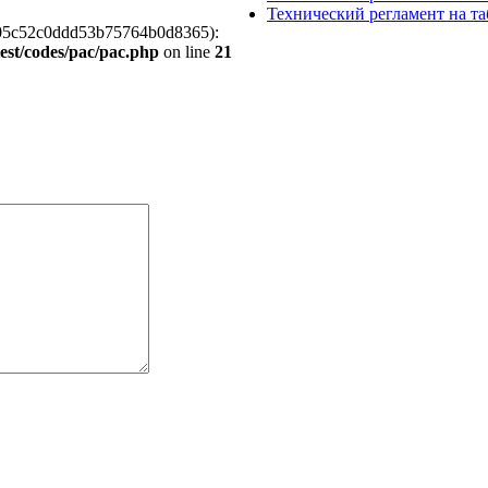
Технический регламент на т
4baca05c52c0ddd53b75764b0d8365):
atest/codes/pac/pac.php
on line
21