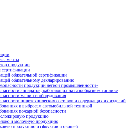
кации
егламенты
тор продукции
я сертификации
ащей обязательной сертификации
жащей обязательному декларированию
безопасности продукции легкой промышленности»
опасности аппаратов, работающих на газообразном топливе
зопасности машин и оборудования
зопасности пиротехнических составов и содержащих их изделий
ебованиях к выбросам автомобильной техникой
ебованиях пожарной безопасности
масложировую продукцию
молоко и молочную продукцию
оковую продукцию из фруктов и овощей