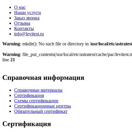
О нас
Наши услуги
Заказ звонка
Отзывы
Контакты
info@levitest.ru
Warning
: mkdir(): No such file or directory in
/usr/local/etc/astrate
Warning
: file_put_contents(/usr/local/etc/astratest/cache/pac/levit
line
21
Справочная информация
Справочные материалы
Сертификация
Схемы сертификации
Сертификационные центры
Обязательный сертификат
Сертификация