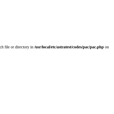
h file or directory in
/usr/local/etc/astratest/codes/pac/pac.php
on