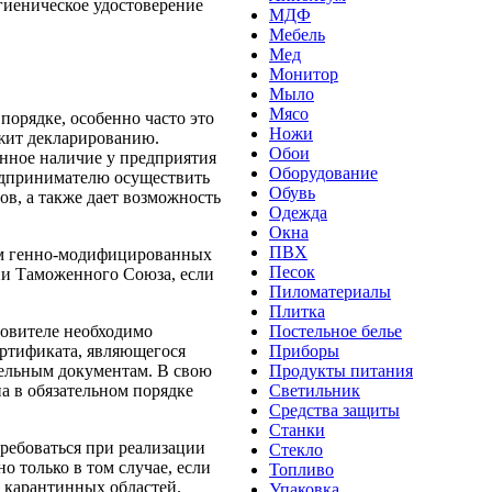
гиеническое удостоверение
МДФ
Мебель
Мед
Монитор
Мыло
Мясо
орядке, особенно часто это
Ножи
жит декларированию.
Обои
нное наличие у предприятия
Оборудование
редпринимателю осуществить
Обувь
в, а также дает возможность
Одежда
Окна
ПВХ
ем генно-модифицированных
Песок
ии Таможенного Союза, если
Пиломатериалы
Плитка
товителе необходимо
Постельное белье
ртификата, являющегося
Приборы
ельным документам. В свою
Продукты питания
а в обязательном порядке
Светильник
Средства защиты
Станки
ребоваться при реализации
Стекло
 только в том случае, если
Топливо
 карантинных областей.
Упаковка