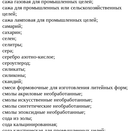
сажа газовая для промышленных целей;
сажа для промышленных или сельскохозяйственных
целей;
сажа ламповая для промышленных целей;
самарий;
сахарин;
селен;
селитры;
сера;
серебро азотно-кислое;
сероуглерод;
силикаты;
силиконы;
скандий;
смеси формовочные для изготовления литейных форм;
смолы акриловые необработанные;
смолы искусственные необработанные;
смолы синтетические необработанные;
смолы эпоксидные необработанные;
сода из золы;
сода кальцинированная;
сода каустическая для промышленных целей;