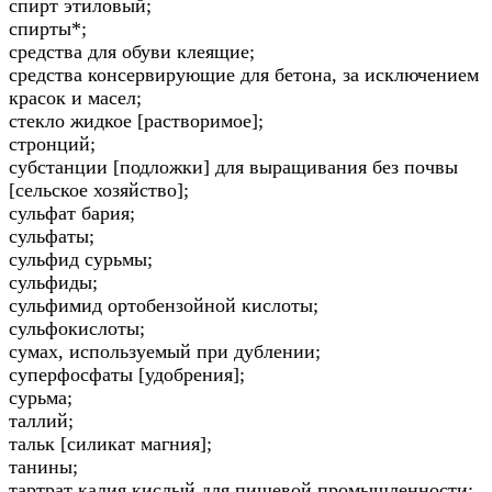
спирт этиловый;
спирты*;
средства для обуви клеящие;
средства консервирующие для бетона, за исключением
красок и масел;
стекло жидкое [растворимое];
стронций;
субстанции [подложки] для выращивания без почвы
[сельское хозяйство];
сульфат бария;
сульфаты;
сульфид сурьмы;
сульфиды;
сульфимид ортобензойной кислоты;
сульфокислоты;
сумах, используемый при дублении;
суперфосфаты [удобрения];
сурьма;
таллий;
тальк [силикат магния];
танины;
тартрат калия кислый для пищевой промышленности;