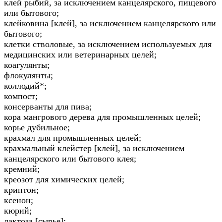
клей рыбий, за исключением канцелярского, пищевого
или бытового;
клейковина [клей], за исключением канцелярского или
бытового;
клетки стволовые, за исключением используемых для
медицинских или ветеринарных целей;
коагулянты;
флокулянты;
коллодий*;
компост;
консерванты для пива;
кора мангрового дерева для промышленных целей;
корье дубильное;
крахмал для промышленных целей;
крахмальный клейстер [клей], за исключением
канцелярского или бытового клея;
кремний;
креозот для химических целей;
криптон;
ксенон;
кюрий;
лактоза [сырье];