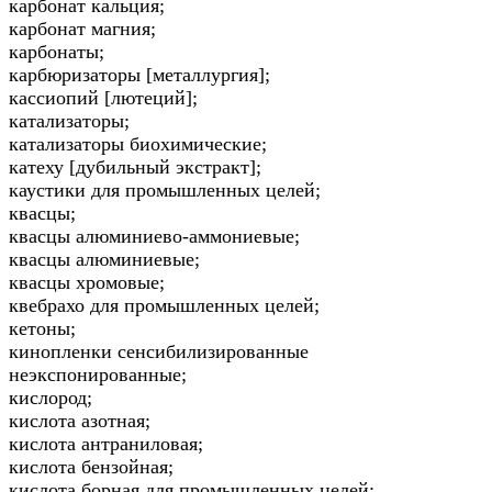
карбонат кальция;
карбонат магния;
карбонаты;
карбюризаторы [металлургия];
кассиопий [лютеций];
катализаторы;
катализаторы биохимические;
катеху [дубильный экстракт];
каустики для промышленных целей;
квасцы;
квасцы алюминиево-аммониевые;
квасцы алюминиевые;
квасцы хромовые;
квебрахо для промышленных целей;
кетоны;
кинопленки сенсибилизированные
неэкспонированные;
кислород;
кислота азотная;
кислота антраниловая;
кислота бензойная;
кислота борная для промышленных целей;