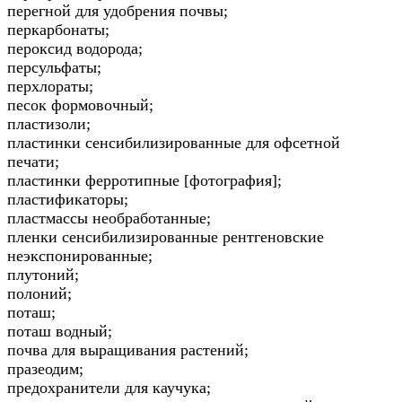
перегной для удобрения почвы;
перкарбонаты;
пероксид водорода;
персульфаты;
перхлораты;
песок формовочный;
пластизоли;
пластинки сенсибилизированные для офсетной
печати;
пластинки ферротипные [фотография];
пластификаторы;
пластмассы необработанные;
пленки сенсибилизированные рентгеновские
неэкспонированные;
плутоний;
полоний;
поташ;
поташ водный;
почва для выращивания растений;
празеодим;
предохранители для каучука;