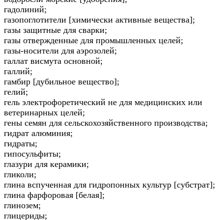
гадолиний;
газопоглотители [химически активные вещества];
газы защитные для сварки;
газы отвержденные для промышленных целей;
газы-носители для аэрозолей;
галлат висмута основной;
галлий;
гамбир [дубильное вещество];
гелий;
гель электрофоретический не для медицинских или
ветеринарных целей;
гены семян для сельскохозяйственного производства;
гидрат алюминия;
гидраты;
гипосульфиты;
глазури для керамики;
гликоли;
глина вспученная для гидропонных культур [субстрат];
глина фарфоровая [белая];
глинозем;
глицериды;