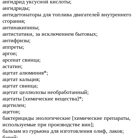
ангидрид уксусной кислоты;
ангидриды;
антидетонаторы для топлива двигателей внутреннего
сгорания;
антинакипины;
антистатики, за исключением бытовых;
антифризы;
аппреты;
аргон;
арсенат свинца;
астатин;
ацетат алюминия*;
ацетат кальция;
ацетат свинца;
ацетат целлюлозы необработанный;
ацетаты [химические вещества]*;
ацетилен;
ацетон;
бактерициды энологические [химические препараты,
используемые при производстве вин];
бальзам из гурьюна для изготовления олиф, лаков;
барий;