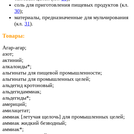
соль для приготовления пищевых продуктов (кл.
30
);
материалы, предназначенные для мульчирования
(кл.
31
).
Товары:
Агар-агар;
азот;
актиний;
алкалоиды*;
альгинаты для пищевой промышленности;
альгинаты для промышленных целей;
альдегид кротоновый;
альдегидаммиак;
альдегиды*;
америций;
амилацетат;
аммиак [летучая щелочь] для промышленных целей;
аммиак жидкий безводный;
аммиак*;