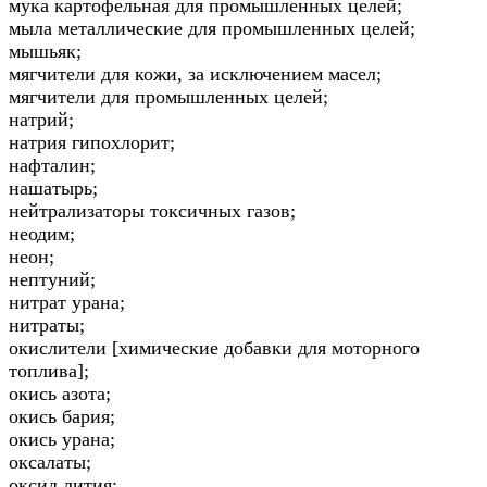
мука картофельная для промышленных целей;
мыла металлические для промышленных целей;
мышьяк;
мягчители для кожи, за исключением масел;
мягчители для промышленных целей;
натрий;
натрия гипохлорит;
нафталин;
нашатырь;
нейтрализаторы токсичных газов;
неодим;
неон;
нептуний;
нитрат урана;
нитраты;
окислители [химические добавки для моторного
топлива];
окись азота;
окись бария;
окись урана;
оксалаты;
оксид лития;